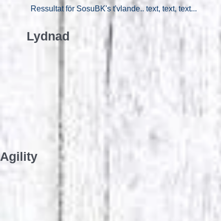
Ressultat för SosuBK's t'vlande.. text, text, text...
Lydnad
Agility