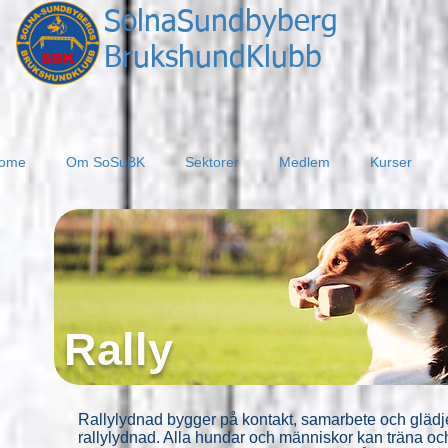
SolnaSundbyberg​
BrukshundKlubb
ome
Om SoSuBK
Sektorer
Medlem
Kurser
Rally
Rallylydnad bygger på kontakt, samarbete och glädje 
rallylydnad. Alla hundar och människor kan träna och 