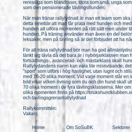
renrasiga som blandraser, stora som små, unga som
som den pensionerade tävlingshunden.
När man tränar rallylydnad är man ett team som ska 
detta innebär att man får prata med hunden och me
hunden att utföra momenten på rätt sätt men under täv
hunden. På träning använder man även en del belönin
leksaker, men på tävling så är det förbjudet att ha n
För att träna rallylydnad bör man ha god allmänlydn
tänkt sig tävla då det bara är i nybörjarklassen man
fortsättnings-, avancerad- och mästarklass skall hu
Rallylydandens namn kan vara lite missvisande, det
”sport” som utförs i hög hastighet, utan lugnt och sti
med 16-20 olika moment. Vid varje moment står en s
bild visar vilken övning som du och din hund skall utfö
70 olika moment i de fyra tävlingsklasserna. Mer om
olika momenten finns på
https://brukshundklubben.se
och-tavlingsgrenar/rallylydnad
Rallykommittén:
Vakant
Home
Om SoSuBK
Sektorer