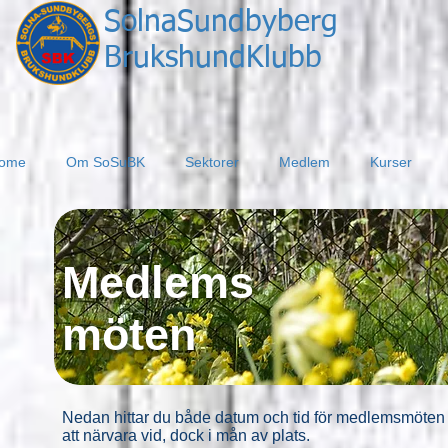
SolnaSundbyberg​
BrukshundKlubb
ome
Om SoSuBK
Sektorer
Medlem
Kurser
Medlems
möten
Nedan hittar du både datum och tid för medlemsmöten 
att närvara vid, dock i mån av plats.