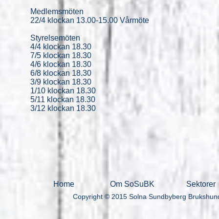
Medlemsmöten
22/4 klockan 13.00-15.00 Vårmöte
Styrelsemöten
4/4 klockan 18.30
7/5 klockan 18.30
4/6 klockan 18.30
6/8 klockan 18.30
3/9 klockan 18.30
1/10 klockan 18.30
5/11 klockan 18.30
3/12 klockan 18.30
Home
Om SoSuBK
Sektorer
Copyright © 2015 Solna Sundbyberg Brukshundk